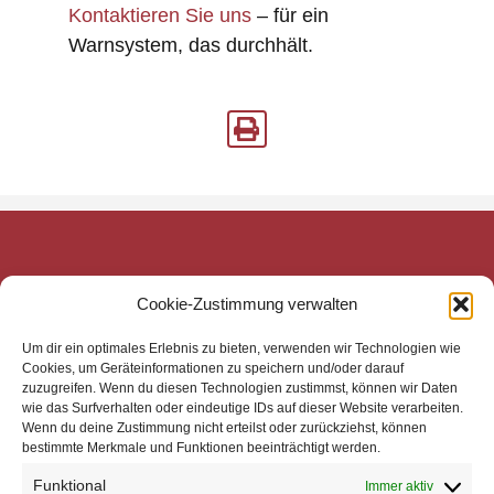
Kontaktieren Sie uns
– für ein
Warnsystem, das durchhält.
mecom Medien-Communikations-Gesellschaft mbH
Cookie-Zustimmung verwalten
Mittelweg 143
20148 Hamburg
Um dir ein optimales Erlebnis zu bieten, verwenden wir Technologien wie
Zentrale
Cookies, um Geräteinformationen zu speichern und/oder darauf
zuzugreifen. Wenn du diesen Technologien zustimmst, können wir Daten
Telefon: +49 40 4113 32800
wie das Surfverhalten oder eindeutige IDs auf dieser Website verarbeiten.
E-Mail: mail@mecom.de
Wenn du deine Zustimmung nicht erteilst oder zurückziehst, können
bestimmte Merkmale und Funktionen beeinträchtigt werden.
Support
Telefon: +49 40 4113 32810
Funktional
Immer aktiv