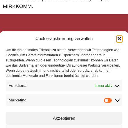
MIRKKOMM.
mecom Medien-Communikations-Gesellschaft mbH
Cookie-Zustimmung verwalten
Mittelweg 143
20148 Hamburg
Um dir ein optimales Erlebnis zu bieten, verwenden wir Technologien wie
Zentrale
Cookies, um Geräteinformationen zu speichern und/oder darauf
zuzugreifen. Wenn du diesen Technologien zustimmst, können wir Daten
Telefon: +49 40 4113 32800
wie das Surfverhalten oder eindeutige IDs auf dieser Website verarbeiten.
E-Mail: mail@mecom.de
Wenn du deine Zustimmung nicht erteilst oder zurückziehst, können
bestimmte Merkmale und Funktionen beeinträchtigt werden.
Support
Telefon: +49 40 4113 32810
Funktional
Immer aktiv
E-Mail: support@mecom.de
Impressum
Marketing
Datenschutz
Cookie-Richtlinie
Akzeptieren