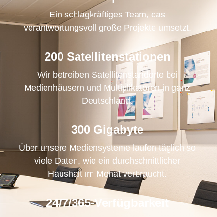
Ein schlagkräftiges Team, das
verantwortungsvoll große Projekte umsetzt.
200 Satellitenstationen
Wir betreiben Satellitenstandorte bei
Medienhäusern und Multiplikatoren in ganz
Deutschland.
300 Gigabyte
Über unsere Mediensysteme laufen täglich so
viele Daten, wie ein durchschnittlicher
Haushalt im Monat verbraucht.
24/7/365-Verfügbarkeit