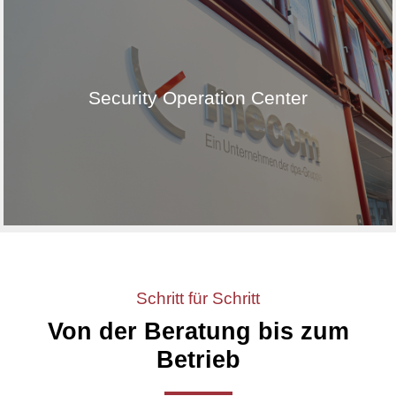
Mit unserem Security Operations Center analysieren
wir technische Schwachstellen und beugen so
Security Operation Center
unvorhergesehenen Schwierigkeiten vor. Damit
können wir sicherstellen, dass unsere
Systemlandschaft äußerst zuverlässig funktioniert.
Schritt für Schritt
Von der Beratung bis zum
Betrieb