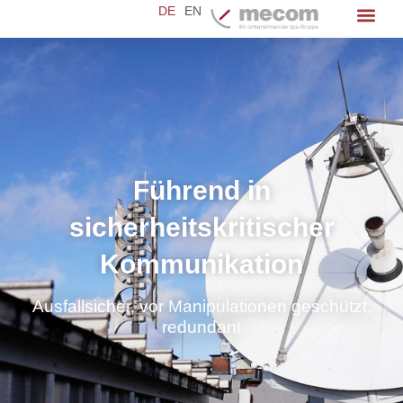
DE
EN
Führend in
sicherheitskritischer
Kommunikation
Ausfallsicher, vor Manipulationen geschützt,
redundant