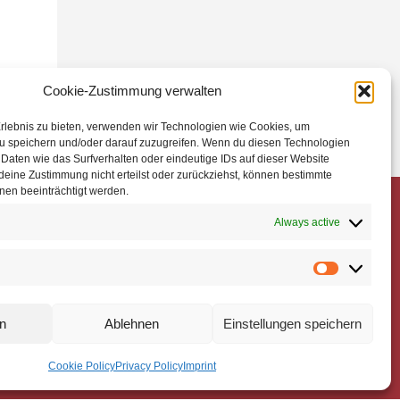
Cookie-Zustimmung verwalten
Erlebnis zu bieten, verwenden wir Technologien wie Cookies, um
u speichern und/oder darauf zuzugreifen. Wenn du diesen Technologien
 Daten wie das Surfverhalten oder eindeutige IDs auf dieser Website
deine Zustimmung nicht erteilst oder zurückziehst, können bestimmte
en beeinträchtigt werden.
Impressum
Always active
 32810
Datenschutz
om.de
Cookie-Richtlinie
n
Ablehnen
Einstellungen speichern
n. Made in Germany.
Cookie Policy
Privacy Policy
Imprint