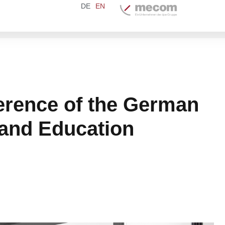
DE
EN
erence of the German
 and Education