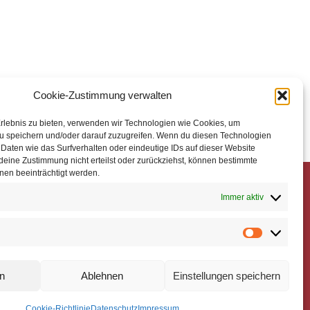
Cookie-Zustimmung verwalten
Erlebnis zu bieten, verwenden wir Technologien wie Cookies, um
u speichern und/oder darauf zuzugreifen. Wenn du diesen Technologien
 Daten wie das Surfverhalten oder eindeutige IDs auf dieser Website
deine Zustimmung nicht erteilst oder zurückziehst, können bestimmte
en beeinträchtigt werden.
Impressum
Immer aktiv
 32810
Datenschutz
om.de
Cookie-Richtlinie
n
Ablehnen
Einstellungen speichern
n. Made in Germany.
Cookie-Richtlinie
Datenschutz
Impressum