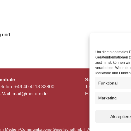
g und
Um dir ein optimales 
Geräteinformationen z
zustimmst, können wir
verarbeiten. Wenn du 
Merkmale und Funktion
entrale
Support
Funktional
elefon: +49 40 4113 32800
Telefon: +49 40 4113
-Mail: mail@mecom.de
E-Mail: support@mec
Marketing
Akzeptiere
m Medien-Communikations-Gesellschaft mbH. Alle Rechte vorbehalte